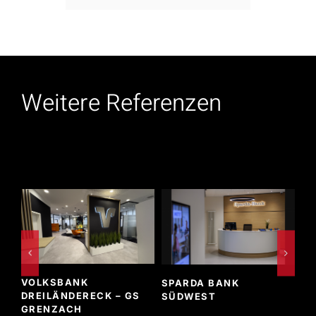
Weitere Referenzen
VOLKSBANK
SPARDA BANK
DREILÄNDERECK – GS
V
SÜDWEST
GRENZACH
RA