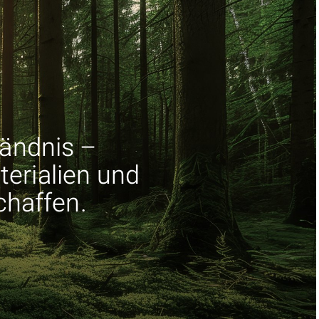
tändnis –
erialien und
chaffen.