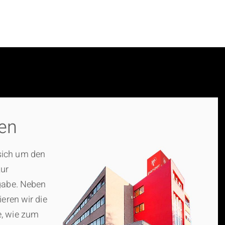
en
ich um den
ur
gabe. Neben
ieren wir die
, wie zum