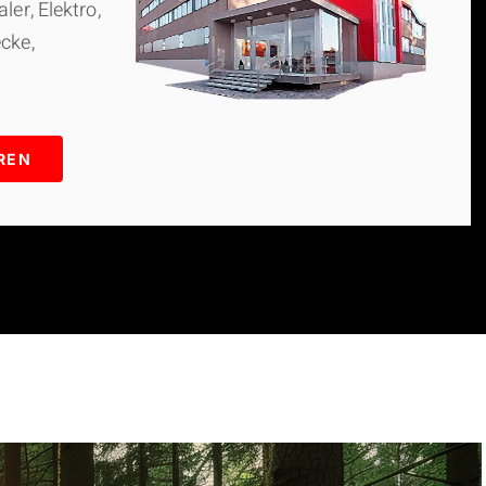
ler, Elektro,
cke,
REN