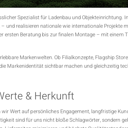
sslicher Spezialist für Ladenbau und Objekteinrichtung. I
t – und realisieren nationale wie internationale Projekt
n der ersten Beratung bis zur finalen Montage – mit ein
rlebbare Markenwelten. Ob Filialkonzepte, Flagship Stor
die Markenidentität sichtbar machen und gleichzeitig t
Werte & Herkunft
n wir Wert auf persönliches Engagement, langfristige Ku
igkeit sind für uns nicht bloße Schlagwörter, sondern gel